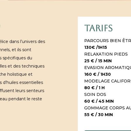
N
TARIFS
PARCOURS BIEN ÊT
ce dans l’univers des
130€ /1H15
els, et ils sont
RELAXATION PIEDS
 spécifiques du
25 € / 15 MIN
les et des techniques
EVASION AROMATIQU
che holistique et
160 € / 1H30
MODELAGE CALIFOR
 d’huiles essentielles
80 € / 1 H
iffusent leurs senteurs
SOIN DOS
peau pendant le reste
60 € / 45 MIN
GOMMAGE CORPS AU
55 € / 30 MIN