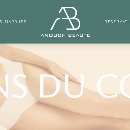
S MARQUES
RÉSERVAT
ns du c